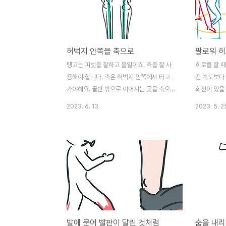
작 이전에 사전 동작들이 존재하고 이 동작들
을 잘 해내야 물 흐르듯이 춤을 출 수 있습니
다. 팔로워를 급격히 피벗을 시키는 동작을
할 때에는 이 롤로코스터를 생각하듯 점점 숨
허벅지 안쪽을 축으로
팔로워 히
을 마시면서 훅! 떨어지는 피벗 리드를 해보
세요. 팔로워드 어어어? 점점 올라가네? 곧
탱고는 피벗을 잘하고 볼일이죠. 축을 잘 사
히로를 할 때
떨어지겠군 하고 준비를 할 수 있습니다.
용해야 합니다. 축은 허벅지 안쪽에서 타고
전 속도보다
가야해요. 골반 밖으로 이어지는 곳을 축으로
회전이 있을 
사용하면 자세가 비틀리고 안정적으로 축을
이에서 회전
2023. 6. 13.
2023. 5. 2
세우기 어렵게 됩니다. 발바닥부터 허벅지 안
로 움직이면
쪽까지 봉이 들어 있다고 생각하며 축을 이용
겁다. 히로가
해보세요.
리더 가까이
발에 문어 빨판이 달린 것처럼
숨을 내