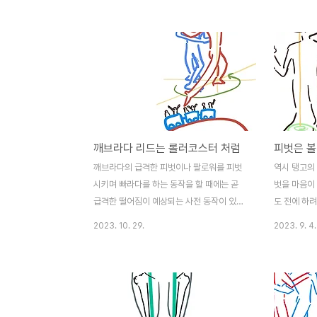
특별히 안으로 넣지 않아서 축이 살지 못한
리더를 벗어
다. 꼬리뼈를 살짝 말면서 약간 앉은 듯 한 자
것. 상대에게
세가 되어야 원형판과 축이 세워지는데, 이것
만 아니다.
이 쉽지는 않다. 이렇게 축을 세우면서도 자
주고 서로의
연스러운 상체의 움직임을 가져가는게 어렵
자유가 주어
다. 하지만 코어의 저 부분들이 쳐저 버리면
수 있다. 탱
컨트롤이 잘 되지 않고, 아브라소 위주의 탱
을 건들지 
고만 겨우 출 수 있다. 축과 편안한 포옹 모두
그렇게 하지
깨브라다 리드는 롤러코스터 처럼
피벗은 볼
를 챙겨보자.
월등히 큰 
가피하지만 
깨브라다의 급격한 피벗이나 팔로워를 피벗
역시 탱고의 
고 팔로워와
시키며 빠라다를 하는 동작을 할 때에는 곧
벗을 마음이
자.
급격한 떨어짐이 예상되는 사전 동작이 있어
도 전에 하려
야 합니다. 급격한 피벗에 들어가기 이전에
이 훨씬 어
2023. 10. 29.
2023. 9. 4.
숨을 마시는 듯이 서서히 커넥션 위치가 올라
음으로, 내 
가다가 훅! 하고 피벗이 일어나는 거에요. 탱
다려 줍니다.
고는 말을 하지 않고 밀고 당기는 방식으로
그때 피벗을
춤을 춥니다. 그렇다보니 즉각적인 리드에 팔
로워가 반응하기란 한계가 있습니다. 어떤 동