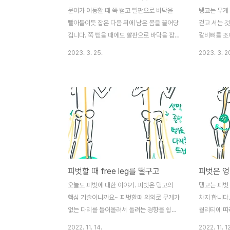
문어가 이동할 때 쭉 뻗고 빨판으로 바닥을
탱고는 무게
빨아들이듯 잡은 다음 뒤에 남은 몸을 끌어당
걷고 서는 
깁니다. 쭉 뻗을 때에도 빨판으로 바닥을 잡
갈비뼈를 조여
고 몸을 밀어내죠. 탱고의 움직임도 이처럼
려가면서 몸
2023. 3. 25.
2023. 3. 2
발에 빨판이 달려 있다는 움직임을 가져야 합
내려앉고 조
니다. 빨판의 힘으로 몸을 밀어내고, 도착한
발은 빨판의 힘으로 뒤에 있는 몸을 당겨와야
합니다. 그러면 더 안정적이고 힘 있게 움직
일 수 있습니다.
피벗할 때 free leg를 떨구고
피벗은 
오늘도 피벗에 대한 이야기. 피벗은 탱고의
탱고는 피벗
핵심 기술이니까요~ 피벗할때 의외로 무게가
차지 합니다
없는 다리를 들어올려서 돌려는 경향을 쉽게
퀄리티에 따
확인할 수 있습니다. 오히려 발을 질질 끌듯,
여부가 판가름
2022. 11. 14.
2022. 11. 12