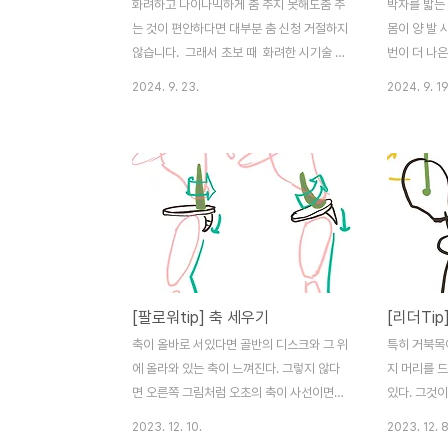
화려하고 나이나믹하게 춤 추지 못해도춤 추
박자를 밟는 
는 것이 편안하다면 대부분 춤 신청 거절하지
몸이 양 발 
않습니다. 그래서 초보 때 화려한 시기술 익
번이 더 나은
히기보다 편안하게 추는 걸 배워야 합니
고 박자를 위
2024. 9. 23.
2024. 9. 19
다. 편안한 움직임을 배워야 합니다. 일단 편
하다.
안하게 걷고 움직이는 법을 몸에 익히면 거절
당하는 일이 적어집니다. 화려함 vs 편안
함 단연 압도적으로 편안함이 승리합니
다. 그리고 편안하게 출 수 있다면동작 익혀
나가기 쉽습니다. 춤을 편안하게 출 수 있을
때나도 즐겁고 상대도 즐겁습니다. 기술은
편안함 위에 있어야 합니다.
[팔로워tip] 축 세우기
축이 올바로 서있다면 골반의 디스크와 그 위
특히 거북목
에 올라와 있는 축이 느껴진다. 그렇지 않다
지 머리를 
면 오른쪽 그림처럼 오초의 축이 사선이면서
있다. 그것이
도 쳐저있는 느낌이 있다. 그리고 꼬리뼈를
대를 감싸 
2023. 12. 10.
2023. 12. 8
말아서 축을 세워야 하지만, 꼬리뼈도 그냥
로워는 탱고