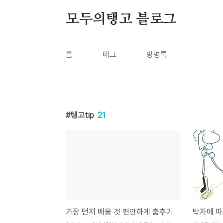
본문 바로가기
모두의탱고 블로그
홈
태그
방명록
탱고tip
21
가장 먼저 배울 것 편안하게 춤추기
박자에 따