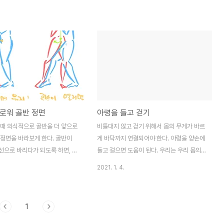
면 뭔가를 할 수 없겠죠? 그래서
습보다도 피벗에 대한 연습이 많이
합니다. 피벗 후에 안정감을 갖을
유로운 춤을 즐길 수 있습니다.
은 피벗을 엉덩이로 하라! 입니다.
엉덩이가 충분히 제 위치까지 못오
습니다. 엉덩뼈 위 척추 부분이
도달하는지 보고, 의도적으로라도
뼈위치를 잘 사용해서 피벗을 완성
로워 골반 정면
아령을 들고 걷기
다.
 때 의식적으로 골반을 더 앞으로
비틀대지 않고 걷기 위해서 몸의 무게가 바르
 정면을 바라보게 한다. 골반이
게 바닥까지 연결되어야 한다. 아령을 양손에
선으로 바리다가 되도록 하면, 과
들고 걸으면 도움이 된다. 우리는 우리 몸의
할 수 있으나, 바리다 후 두 발이
무게를 느끼지 못할 정도의 강한 근육량을 가
2021. 1. 4.
 아브라소 위치가 어정쩡한 비스
지고 있다. 그래서 자세가 바르지 않아도 의
된다.
식하지 못한채 걸을 수 있다. 하지만 양 손에
아령이 들려진다면, 바르지 않은 자세는 더욱
1
비틀거리며 중심을 잡지 못하게 된다. 양손에
아령을 들고 걸어보자 중심이 잡혀있지 않다