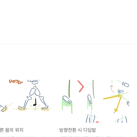
른 몸의 위치
방향전환 시 디딤발