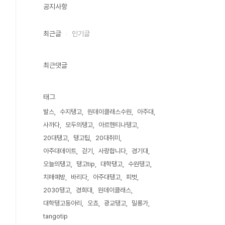
공지사항
최근글
인기글
최근댓글
태그
발스
수지탱고
원데이클래스수원
아주대
사까다
모두의탱고
아르헨티나탱고
20대탱고
탱고팁
20대취미
아주대데이트
걷기
사랑합니다
경기대
오늘의탱고
탱고tip
대학탱고
수원탱고
치매예방
바리다
아주대탱고
피벗
2030탱고
경희대
원데이클래스
대학탱고동아리
오쵸
광교탱고
밀롱가
tangotip