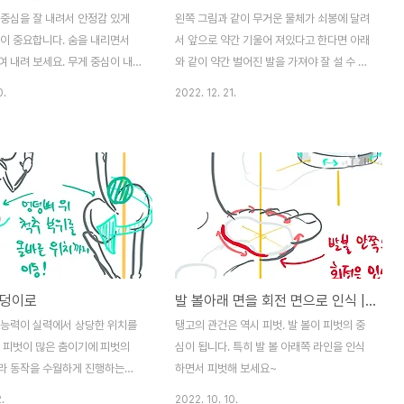
 중심을 잘 내려서 안정감 있게
왼쪽 그림과 같이 무거운 물체가 쇠봉에 달려
것이 중요합니다. 숨을 내리면서
서 앞으로 약간 기울어 져있다고 한다면 아래
 내려 보세요. 무게 중심이 내
와 같이 약간 벌어진 발을 가져야 잘 설 수 있
이 좀 더 단단하게 아래방향으로
습니다. 우리 사람 몸도 마찬가지에요. 하지
0.
2022. 12. 21.
여짐을 느낄 수 있습니다.
만 발을 저렇게 너무 벌리면 모양이 예쁘지
않고 중심 잡기는 좋아도 춤추기 거추장스럽
습니다. 그래서 포기하긴 이르고요. 허벅지를
최대한 밖으로 말아내면 왼쪽 그림과 같은 효
과를 어느정도 얻을 수 있어요. 몸의 중심에
서 무게 라인이 양쪽으로 벌어지고, 고관절
구조도 좋아지면서 한결 안정적으로 서 있을
수 있습니다.
엉덩이로
발 볼아래 면을 회전 면으로 인식 | Pivot
 능력이 실력에서 상당한 위치를
탱고의 관건은 역시 피벗. 발 볼이 피벗의 중
. 피벗이 많은 춤이기에 피벗의
심이 됩니다. 특히 발 볼 아래쪽 라인을 인식
라 동작을 수월하게 진행하는지
하면서 피벗해 보세요~
 납니다. 간단한 피벗 후에 몸
.
2022. 10. 10.