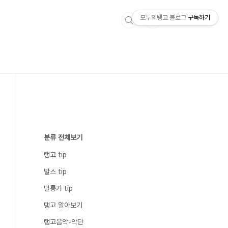
모두의탱고 블로그
구독하기
분류 전체보기
탱고 tip
발스 tip
밀롱가 tip
탱고 알아보기
탱고음악-악단