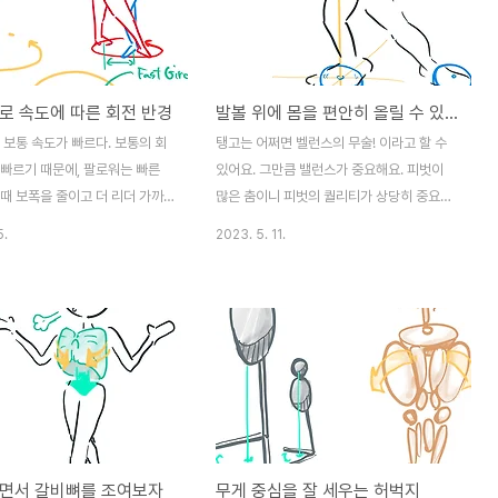
로 속도에 따른 회전 반경
발볼 위에 몸을 편안히 올릴 수 있게 연습
 보통 속도가 빠르다. 보통의 회
탱고는 어쩌면 벨런스의 무술! 이라고 할 수
 빠르기 때문에, 팔로워는 빠른
있어요. 그만큼 밸런스가 중요해요. 피벗이
때 보폭을 줄이고 더 리더 가까
많은 춤이니 피벗의 퀄리티가 상당히 중요합
해야 한다. 팔로워가 보통 보폭으
니다. 사각형을 그리는 히로 연습을 하면서
5.
2023. 5. 11.
 리더의 회전속도를 따라잡기 버
온 몸을 발볼의 가상 원형 판위에 편안하게
 빠르게 될 때는 포복을 줄이고
올릴 수 있게 연습해주세요. 처음에는 어렵지
에서 걷는다.
만 점점 발 볼 밑이 동글동글 원판이 그려지
고 그 위에 축을 올릴 수 있습니다.
리면서 갈비뼈를 조여보자
무게 중심을 잘 세우는 허벅지