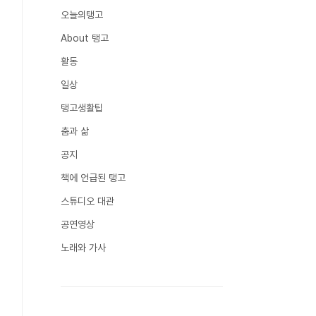
오늘의탱고
About 탱고
활동
일상
탱고생활팁
춤과 삶
공지
책에 언급된 탱고
스튜디오 대관
공연영상
노래와 가사