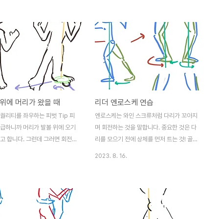
나서 춤을 출 수 밖에 없어지는
작 발은 팔로워 가까이 둔다 발을 벌리 두면
 엎어져야 춤이 더 잘될 것 같지
회전하고(엔로스께) 나서 거리가 멀어진다.
 더 물러나서 팔로워에게 공간을
회전을 크게 해서 팔로워 기준으로 약간 왼쪽
 축을 평행으로 만날때 서로에게
으로 빠저나오려고 해야한다. 회전이 충분하
진다. 자유로운 탱고를 그때 출
지 않을 경우 팔로워의 자세가 어정쩡해진다.
고는 균형이 중요하며 상대의 축
않고 춰야 하는 것이 당연함에도
 않는 경우가 많다. 팔로워보다
위에 머리가 왔을 때
리더 엔로스케 연습
상태라면 어느 정도는 굽히는게 불
그렇지 않다면 자세를 바로 세우
퀄리티를 좌우하는 피벗 Tip 피
엔로스케는 와인 스크류처럼 다리가 꼬아지
의 축을 평행으로 만나도록 해보
 급하니까 머리가 발볼 위에 오기
며 회전하는 것을 말합니다. 중요한 것은 다
고 합니다. 그런데 그러면 회전
리를 모으기 전에 상체를 먼저 트는 것! 골반
려워져요. 급할수록 돌아가라는 마
은 정면을 바라볼 것! 그리고 피벗이 완성되
2023. 8. 16.
머리가 내 발볼 위에 올 때까지 기
고 무게를 다른 발로 옮기는 것입니다. 다리
 내 발볼 위에 머리가 도착하면
를 모으기 전에 상체 틀기 뒤 프리레그를 뒤
 시작해주세요.
에서 붙이거나 앞으로 붙여서 스크류 모양 만
들기 피벗!