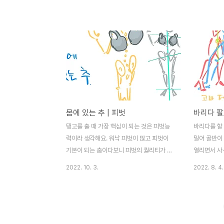
늘어뜨려보세요. 축이 되는 발에 더 중심이
이 비틀거리
서고 생각보다 무게 없는 다리가 잘 따라옵니
그 어떤 연
다. 오히려 엘레강스한 동작이 만들어져요.
이루어져야 
무게 없는 골반과 다리를 떨군다는 느낌으로
수 있다면 여
피벗해보세요~
오늘의 Tip
피벗 후에 
는 경우가 많
제 위치에 
엉덩뼈 위 
몸에 있는 추 | 피벗
바리다 팔
시켜야 합니
탱고를 출 때 가장 핵심이 되는 것은 피벗능
바리다를 할
력이라 생각해요. 워낙 피벗이 많고 피벗이
밀어 골반이
기본이 되는 춤이다보니 피벗의 퀄리티가 춤
열리면서 사
퀄리티 상당한 지분을 차지 합니다. 우리가
정은 그럴듯 
2022. 10. 3.
2022. 8. 4.
비틀 거리는 이유는 하체의 불균형보다는 상
모이고 나면
체의 불균형 때문이 더 클거에요. 상체에 큰
듬한 위치가 
무게를 차지하는 부분이 등쪽에 가까운 양쪽
어깨와 그 아래 부분, 그리고 머리일 거에요.
오늘은 양 날개뼈 아래 부분에 대해 이야기