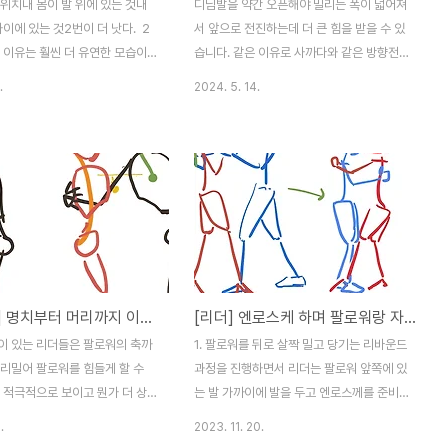
위치내 몸이 발 위에 있는 것내
디딤발을 약간 오픈해야 밀리는 폭이 넓어져
사이에 있는 것2번이 더 낫다. 2
서 앞으로 전진하는데 더 큰 힘을 받을 수 있
 이유는 훨씬 더 유연한 모습이
습니다. 같은 이유로 사까다와 같은 방향전환
한 몸의 위치 와 자세도 더 유리
이 크게 일어날 때 앞으로 전전할 방향에 큰
.
2024. 5. 14.
저향을 일으키는 각도로 디딤발을 피벗시켜
주어야 합니다. 사까다의 경우 일단 들어가고
나면 다음 진행방향이 크게 바뀌는 경우가 많
은데, 이 경우 디딤발을 피봇없이 그대로 두
고 다음걸을의 방향으로 다리를 뻗을 경우 원
하는 각도로 뻗어지지 않을 수 있습니다. 디
딤발에 비펏을 주고, 다리를 최대한 정면으로
뻗을 수 있도록 골반을 진행 방향으로 변경
시킵니다.
[리더Tip] 명치부터 머리까지 이어지는 선 지키기
[리더] 엔로스케 하며 팔로워랑 자리 바꾸기
이 있는 리더들은 팔로워의 축까
1. 팔로워를 뒤로 살짝 밀고 당기는 리바운드
드리밀어 팔로워를 힘들게 할 수
과정을 진행하면서 리더는 팔로워 앞쪽에 있
 적극적으로 보이고 뭔가 더 상
는 발 가까이에 발을 두고 엔로스께를 준비한
앉는 느낌을 준다고 생각하지만 팔
다. 2. 엔로스께를 하며 리바운드가 일어나고
.
2023. 11. 20.
를 추기 힘들어진다. 그래서 계속
자리가 바뀐다. * 중요표인트 엔로스께의 시