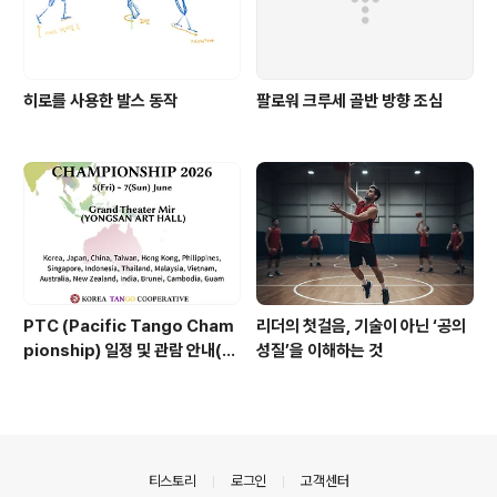
히로를 사용한 발스 동작
팔로워 크루세 골반 방향 조심
PTC (Pacific Tango Cham
리더의 첫걸음, 기술이 아닌 ‘공의
pionship) 일정 및 관람 안내(관
성질’을 이해하는 것
람 무료)
의안내
티스토리
로그인
고객센터