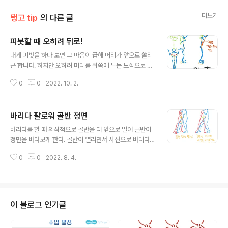
더보기
탱고 tip
의 다른 글
피봇할 때 오히려 뒤로!
글 내용
대게 피벗을 하다 보면 그 마음이 급해 머리가 앞으로 쏠리
곤 합니다. 하지만 오히려 머리를 뒤쪽에 두는 느낌으로 피
벗을 하면 더 잘되는데요. 인간도 물리법칙을 벗어날 수 없
0
0
2022. 10. 2.
기 때문에 회전축에 머리가 가까워야 회전이 더 잘됩니다.
그리고 마음이 급해서 어깨와 등을 위로 올리면서 피벗하
는데, 등의 광배근을 누르는 느낌으로 피벗하는 것이 더 안
바리다 팔로워 골반 정면
정감을 줍니다.
글 내용
바리다를 할 때 의식적으로 골반을 더 앞으로 밀어 골반이
정면을 바라보게 한다. 골반이 열리면서 사선으로 바리다
가 되도록 하면, 과정은 그럴듯 할 수 있으나, 바리다 후 두
0
0
2022. 8. 4.
발이 모이고 나면 아브라소 위치가 어정쩡한 비스듬한 위
치가 된다.
이 블로그 인기글