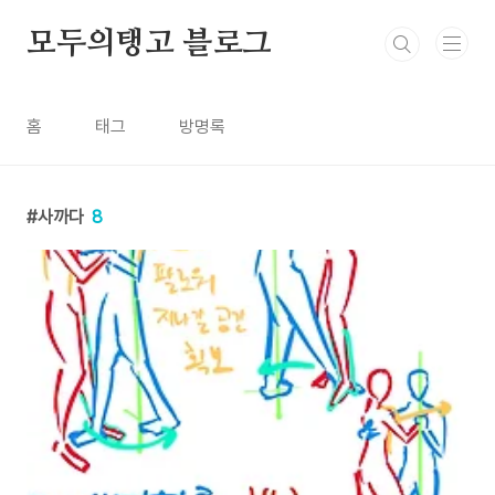
본문 바로가기
모두의탱고 블로그
홈
태그
방명록
사까다
8