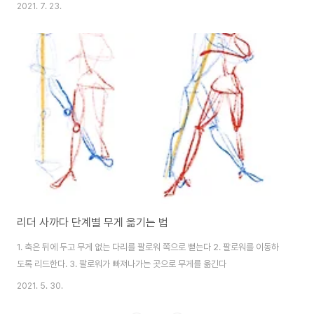
되 팔로워의 다리 진로를 막는 형식의 사까다다. 리더: 사까다 후 따라오는 왼발
2021. 7. 23.
을 오른발의 우측 뒤쪽으로 모아(반박자) 또 다시 오른발로 전진할 준비를 한다
리더: 다시 오른발로 팔로워 입장 오른쪽 아웃사이드로 걷고(반박자) 도착하자
마자 우측으로 피벗을 한다 리더: 왼발을 오른발 왼쪽으로 가져다 오되 살짝 뒤
쪽으로 찍으며 리바운드 형태의 동작을 한다 리더: 리바운드 후 오른발을 살짝
앞으로 딛고 반대 방향 2번을 시작한다. 2021.07.23 - [탱고 tip] - 아웃사이
드로 지그..
리더 사까다 단계별 무게 옮기는 법
1. 축은 뒤에 두고 무게 없는 다리를 팔로워 쪽으로 뻗는다 2. 팔로워를 이동하
도록 리드한다. 3. 팔로워가 빠져나가는 곳으로 무게를 옮긴다
2021. 5. 30.