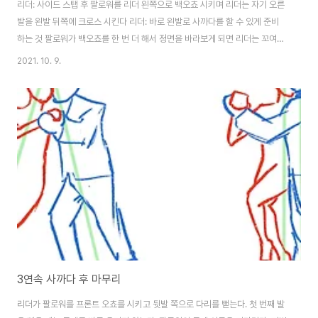
리더: 사이드 스탭 후 팔로워를 리더 왼쪽으로 백오쵸 시키며 리더는 자기 오른
발을 왼발 뒤쪽에 크로스 시킨다 리더: 바로 왼발로 사까다를 할 수 있게 준비
하는 것 팔로워가 백오쵸를 한 번 더 해서 정면을 바라보게 되면 리더는 꼬여있
는 오른발로 무게를 옮기고 정면으로 걸음을 진행하며 사까다를 진행한다 주
2021. 10. 9.
의: 함께 직선으로 걸으며 사까다를 진행하기 때문에 사까다 거리가 부족한 것
같아 무릎을 굽혀서 사까다를 진행하려 할 수 있다. 거리가 멀어지면 뒷발을 더
밀어 몸 전체를 더 앞으로 간다. inline 사까다는 팔로워의 주게 중심이 되는 발
가까이 자신의 발을 옮겨야 한다. 리더: 사까다 후 따라오는 오른 발이 다시 왼
발 뒤로 약간의 거리를 두고 크로스 한다. 리더: 뒤로 크로스 된 오른발에 빠르
게 무게..
3연속 사까다 후 마무리
리더가 팔로워를 프론트 오쵸를 시키고 뒷발 쪽으로 다리를 뻗는다. 첫 번째 발