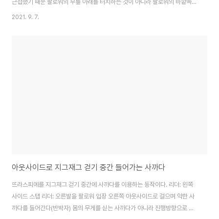
근접했기 때문 팔로워의 무릎 아래를 터치하는 것이 아니라 팔로워의 바깥쪽
허벅지를 터치한다 중요한 것은 팔로워 무게중심 축 발 가까이 사까다 할 다리
2021. 9. 7.
를 옮기는 것 살짝 원을 그리며 대각선 밖으로 원을 그리며 나가는 듯 리드해야
한다. 상체는 주먹 하나가 들어가지 못할 정도의 공간이 있어야 한다 너무 붙어
있게 되면 다음 동작으로 이어질 회전에 대한 공간이 없고, 떨어지면 축이 서로
에게 쏟아져 불안정하다. 팔로워 tip 사까다 되는 무게 없는 다리를 너무 컨트
롤 하려 하지 않는다. 의도적으로 강하게 사까다를 받고 볼레오 하듯 튕기지 않
는다. 다리가 ..
아웃사이드로 지그재그 걷기 중간 들어가는 사까다
뜨라스피에를 지그재그 걷기 중간에 사까다를 이용하는 동작이다. 리더: 왼쪽
사이드 스탭 리더: 오른발을 팔로워 입장 오른쪽 아웃사이드로 걸으며 약한 사
까다를 들어간다(반박자) 몸의 무게를 싣는 사까다가 아니라 진행방향으로 가